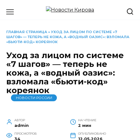
Перейти
к
содержанию
ГЛАВНАЯ СТРАНИЦА
»
УХОД ЗА ЛИЦОМ ПО СИСТЕМЕ «7
ШАГОВ» — ТЕПЕРЬ НЕ КОЖА, А «ВОДНЫЙ ОАЗИС»: ВЗЛОМАЛА
«БЬЮТИ-КОД» КОРЕЯНОК
Уход за лицом по системе
«7 шагов» — теперь не
кожа, а «водный оазис»:
взломала «бьюти-код»
кореянок
НОВОСТИ РОССИИ
АВТОР
НА ЧТЕНИЕ
admin
2 мин
ПРОСМОТРОВ
ОПУБЛИКОВАНО
34
12.05.2026