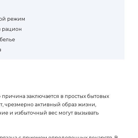
вой режим
в рацион
белье
в
о причина заключается в простых бытовых
т, чрезмерно активный образ жизни,
ние и избыточный вес могут вызывать
связана с приемом определенных лекарств. В