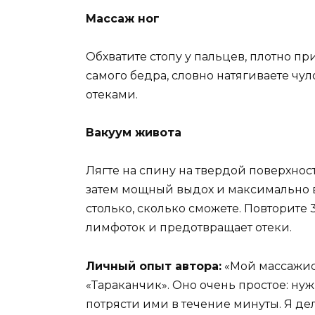
Массаж ног
Обхватите стопу у пальцев, плотно п
самого бедра, словно натягиваете чул
отеками.
Вакуум живота
Лягте на спину на твердой поверхност
затем мощный выдох и максимально в
столько, сколько сможете. Повторите 
лимфоток и предотвращает отеки.
Личный опыт автора:
«Мой массажис
«Тараканчик». Оно очень простое: нуж
потрясти ими в течение минуты. Я де