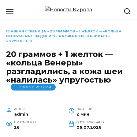
Перейти
к
содержанию
ГЛАВНАЯ СТРАНИЦА
»
20 ГРАММОВ + 1 ЖЕЛТОК — «КОЛЬЦА
ВЕНЕРЫ» РАЗГЛАДИЛИСЬ, А КОЖА ШЕИ «НАЛИЛАСЬ»
УПРУГОСТЬЮ
20 граммов + 1 желток —
«кольца Венеры»
разгладились, а кожа шеи
«налилась» упругостью
НОВОСТИ РОССИИ
АВТОР
НА ЧТЕНИЕ
admin
2 мин
ПРОСМОТРОВ
ОПУБЛИКОВАНО
26
06.07.2026