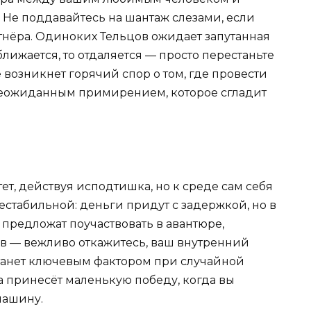
 Не поддавайтесь на шантаж слезами, если
ртнёра. Одиноких Тельцов ожидает запутанная
лижается, то отдаляется — просто перестаньте
 возникнет горячий спор о том, где провести
 неожиданным примирением, которое сгладит
тет, действуя исподтишка, но к среде сам себя
естабильной: деньги придут с задержкой, но в
предложат поучаствовать в авантюре,
в — вежливо откажитесь, ваш внутренний
танет ключевым фактором при случайной
а принесёт маленькую победу, когда вы
машину.