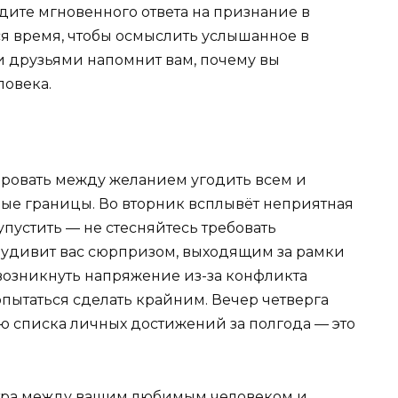
ждите мгновенного ответа на признание в
я время, чтобы осмыслить услышанное в
и друзьями напомнит вам, почему вы
ловека.
ировать между желанием угодить всем и
ые границы. Во вторник всплывёт неприятная
упустить — не стесняйтесь требовать
 удивит вас сюрпризом, выходящим за рамки
 возникнуть напряжение из-за конфликта
опытаться сделать крайним. Вечер четверга
ю списка личных достижений за полгода — это
итра между вашим любимым человеком и