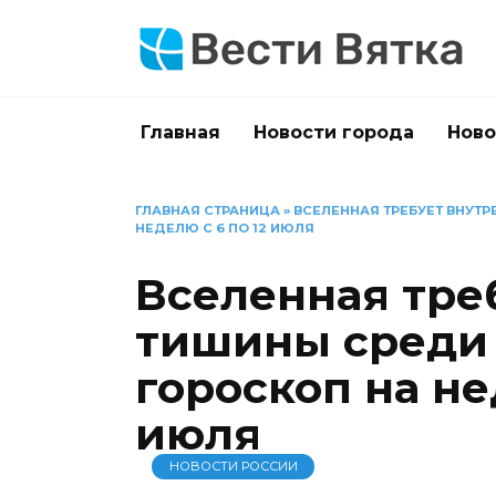
Перейти
к
содержанию
Главная
Новости города
Ново
ГЛАВНАЯ СТРАНИЦА
»
ВСЕЛЕННАЯ ТРЕБУЕТ ВНУТ
НЕДЕЛЮ С 6 ПО 12 ИЮЛЯ
Вселенная тре
тишины среди
гороскоп на не
июля
НОВОСТИ РОССИИ