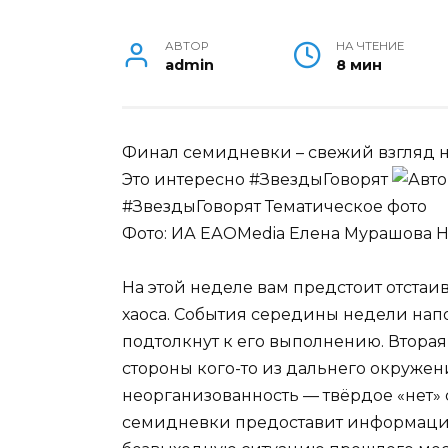
АВТОР
НА ЧТЕНИЕ
admin
8 мин
Финал семидневки – свежий взгляд 
Это интересно #ЗвездыГоворят
#ЗвездыГоворят Тематическое фото
Фото: ИА ЕАОMedia
Елена Мурашова
Н
На этой неделе вам предстоит отста
хаоса. События середины недели напо
подтолкнут к его выполнению. Втора
стороны кого-то из дальнего окружен
неорганизованность — твёрдое «нет»
семидневки предоставит информацию, 