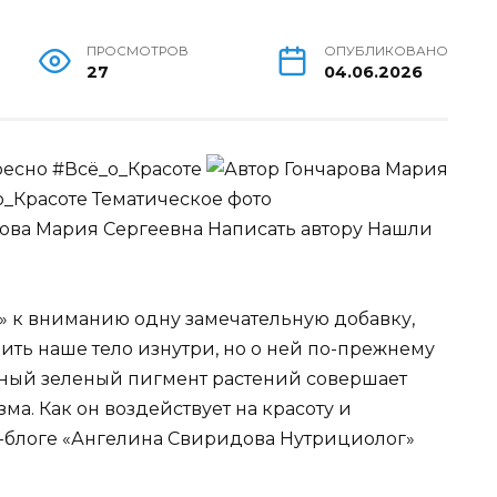
ПРОСМОТРОВ
ОПУБЛИКОВАНО
27
04.06.2026
ресно #Всё_о_Красоте
Гончарова Мария
о_Красоте Тематическое фото
рова Мария Сергеевна
Написать автору Нашли
» к вниманию одну замечательную добавку,
ить наше тело изнутри, но о ней по-прежнему
нный зеленый пигмент растений совершает
ма. Как он воздействует на красоту и
н-блоге «Ангелина Свиридова Нутрициолог»