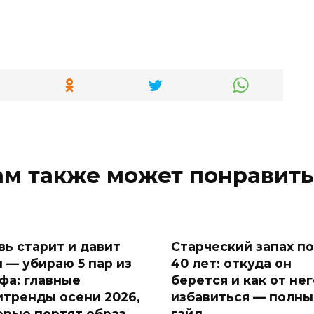
ам также может понравить
вь старит и давит
Старческий запах п
и — убираю 5 пар из
40 лет: откуда он
фа: главные
берется и как от нег
итренды осени 2026,
избавиться — полны
орые портят образ
гайд