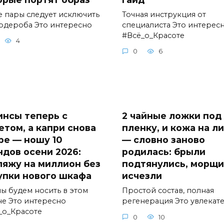
е пары следует исключить
Точная инструкция от
ардероба Это интересно
специалиста Это интерес
#Всё_о_Красоте
4
0
6
инсы теперь с
2 чайные ложки под
етом, а капри снова
пленку, и кожа на л
гре — ношу 10
— словно заново
ндов осени 2026:
родилась: брыли
ляжу на миллион без
подтянулись, морщ
упки нового шкафа
исчезли
мы будем носить в этом
Простой состав, полная
не Это интересно
регенерация Это увлекат
_о_Красоте
0
10