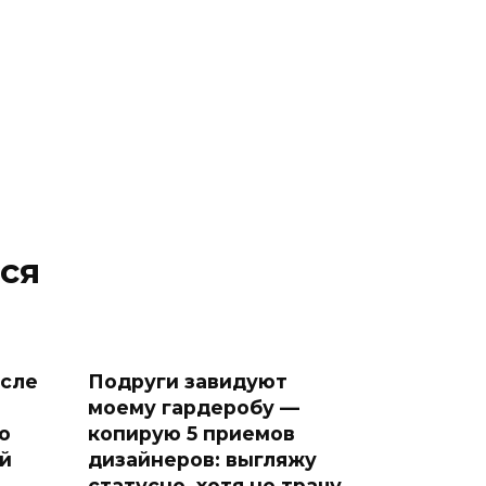
ся
осле
Подруги завидуют
моему гардеробу —
о
копирую 5 приемов
й
дизайнеров: выгляжу
статусно, хотя не трачу