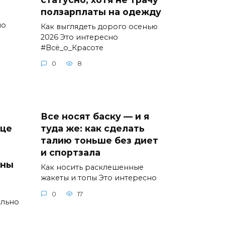
ползарплаты на одежду
но
Как выглядеть дорого осенью
2026 Это интересно
#Всё_о_Красоте
0
8
Все носят баску — и я
ице
туда же: как сделать
талию тоньше без диет
и спортзала
ины
Как носить расклешенные
жакеты и топы Это интересно
0
17
ельно