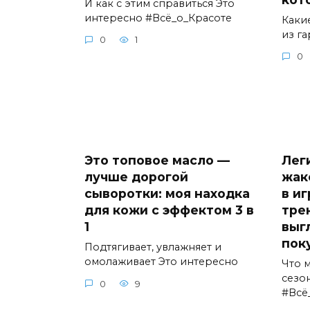
И как с этим справиться Это
интересно #Всё_о_Красоте
Каки
из г
0
1
0
Это топовое масло —
Лег
лучше дорогой
жак
сыворотки: моя находка
в и
для кожи с эффектом 3 в
тре
1
выг
пок
Подтягивает, увлажняет и
омолаживает Это интересно
Что 
сезо
0
9
#Всё