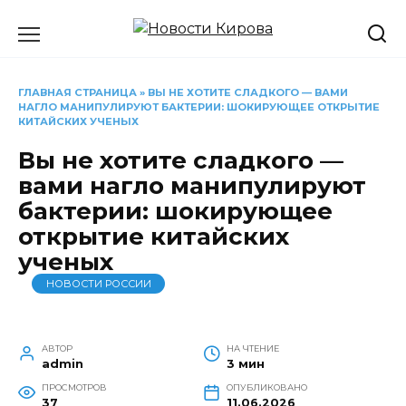
Перейти
к
содержанию
ГЛАВНАЯ СТРАНИЦА
»
ВЫ НЕ ХОТИТЕ СЛАДКОГО — ВАМИ
НАГЛО МАНИПУЛИРУЮТ БАКТЕРИИ: ШОКИРУЮЩЕЕ ОТКРЫТИЕ
КИТАЙСКИХ УЧЕНЫХ
Вы не хотите сладкого —
вами нагло манипулируют
бактерии: шокирующее
открытие китайских
ученых
НОВОСТИ РОССИИ
АВТОР
НА ЧТЕНИЕ
admin
3 мин
ПРОСМОТРОВ
ОПУБЛИКОВАНО
37
11.06.2026