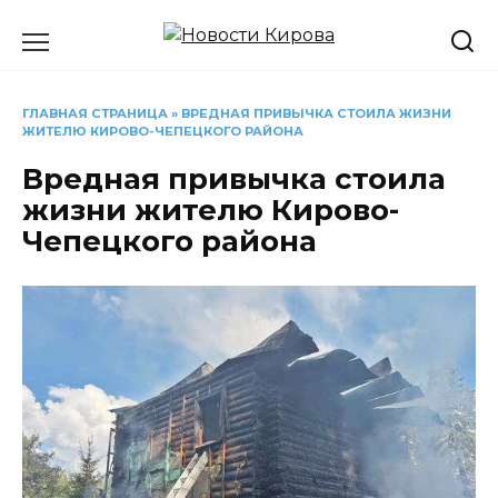
Перейти
к
содержанию
ГЛАВНАЯ СТРАНИЦА
»
ВРЕДНАЯ ПРИВЫЧКА СТОИЛА ЖИЗНИ
ЖИТЕЛЮ КИРОВО-ЧЕПЕЦКОГО РАЙОНА
Вредная привычка стоила
жизни жителю Кирово-
Чепецкого района