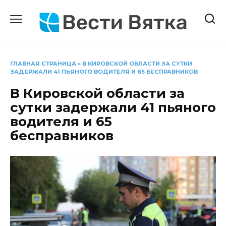
Перейти
к
содержанию
ГЛАВНАЯ СТРАНИЦА
»
В КИРОВСКОЙ ОБЛАСТИ ЗА СУТКИ
ЗАДЕРЖАЛИ 41 ПЬЯНОГО ВОДИТЕЛЯ И 65 БЕСПРАВНИКОВ
В Кировской области за
сутки задержали 41 пьяного
водителя и 65
бесправников