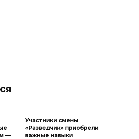
ся
Участники смены
ные
«Разведчик» приобрели
ам —
важные навыки