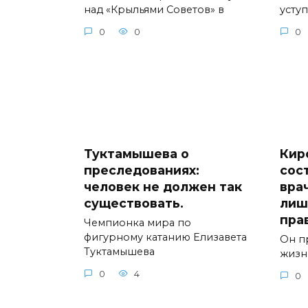
над «Крыльями Советов» в
уступ
0
0
0
Туктамышева о
Кир
преследованиях:
сос
человек не должен так
вра
существовать.
лиш
пра
Чемпионка мира по
фигурному катанию Елизавета
Он п
Туктамышева
жизн
0
4
0