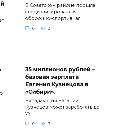
ой
В Советском районе прошла
специализированная
оборонно-спортивная
ет
0
2
»
35 миллионов рублей –
базовая зарплата
Евгения Кузнецова в
«Сибири».
го
Нападающий Евгений
Кузнецов может заработать до
77
0
3