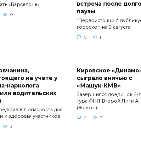
встреча после долг
ать «Барселоне».
паузы
0
"Первоисточник" публику
гороскоп на 9 августа.
0
1
овчанина,
Кировское «Динамо
тоящего на учете у
сыграло вничью с
ча-нарколога
«Машук-КМВ»
или водительских
Завершился поединок 4-
в
тура ФНЛ Второй Лиги А
(Золото).
редставлял опасность для
и и здоровья участников
0
3
3