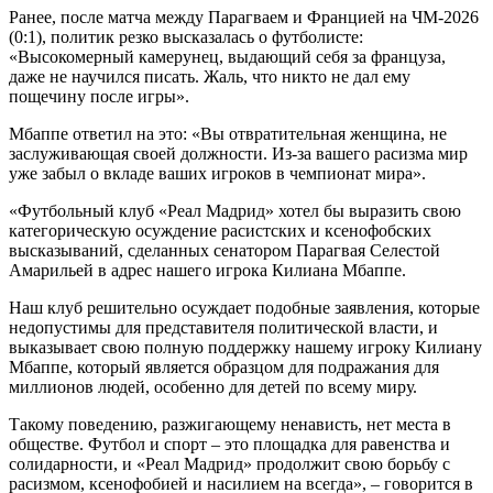
Ранее, после матча между Парагваем и Францией на ЧМ-2026
(0:1), политик резко высказалась о футболисте:
«Высокомерный камерунец, выдающий себя за француза,
даже не научился писать. Жаль, что никто не дал ему
пощечину после игры».
Мбаппе ответил на это: «Вы отвратительная женщина, не
заслуживающая своей должности. Из-за вашего расизма мир
уже забыл о вкладе ваших игроков в чемпионат мира».
«Футбольный клуб «Реал Мадрид» хотел бы выразить свою
категорическую осуждение расистских и ксенофобских
высказываний, сделанных сенатором Парагвая Селестой
Амарильей в адрес нашего игрока Килиана Мбаппе.
Наш клуб решительно осуждает подобные заявления, которые
недопустимы для представителя политической власти, и
выказывает свою полную поддержку нашему игроку Килиану
Мбаппе, который является образцом для подражания для
миллионов людей, особенно для детей по всему миру.
Такому поведению, разжигающему ненависть, нет места в
обществе. Футбол и спорт – это площадка для равенства и
солидарности, и «Реал Мадрид» продолжит свою борьбу с
расизмом, ксенофобией и насилием на всегда», – говорится в