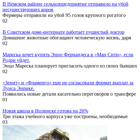
В Немском районе сельхозпредприятие отправило на убой
несуществующих коров
Фермеры отправили на убой 95 голов крупного рогатого
0
2
В Советском доме-интернате работает пушистый доктор
Домашние животные обогащают человеческую жизнь, даря
0
2
Мареска хочет купить Энцо Фернандеса в «Ман Сити», если
Родри уйдет.
Энцо Мареска планирует пригласить одного из своих бывших
0
2
«Зенит» и «Фламенго» еще не согласовали формат выплат за
Луиса Энрике.
Появились новые детали касательно переговоров о трансфере
0
1
Новая школа в Нолинске готова на 26%
Три этажа учебного корпуса уже построены, необходимые
0
3