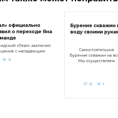
ал» официально
Бурение скважин 
явил о переходе Яна
воду своими рука
манде
идский «Реал» заключил
Самостоятельное
ашение с нападающим
бурение скважин на во
0
Мы осуществляем
0
1