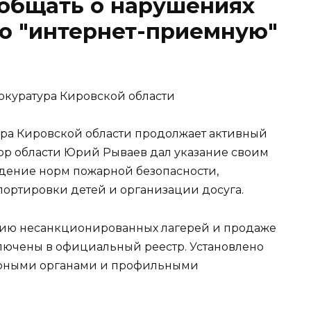
ообщать о нарушениях
ю "интернет-приемную"
куратура Кировской области
ура Кировской области продолжает активный
ор области Юрий Рываев дал указание своим
ение норм пожарной безопасности,
портировки детей и организации досуга.
нию несанкционированных лагерей и продаже
ключены в официальный реестр. Установлено
орными органами и профильными