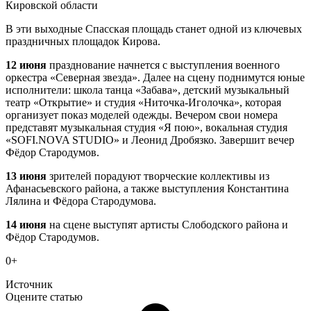
Кировской области
В эти выходные Спасская площадь станет одной из ключевых
праздничных площадок Кирова.
12 июня
празднование начнется с выступления военного
оркестра «Северная звезда». Далее на сцену поднимутся юные
исполнители: школа танца «Забава», детский музыкальный
театр «Открытие» и студия «Ниточка-Иголочка», которая
организует показ моделей одежды. Вечером свои номера
представят музыкальная студия «Я пою», вокальная студия
«SOFI.NOVA STUDIO» и Леонид Дробязко. Завершит вечер
Фёдор Стародумов.
13 июня
зрителей порадуют творческие коллективы из
Афанасьевского района, а также выступления Константина
Лялина и Фёдора Стародумова.
14 июня
на сцене выступят артисты Слободского района и
Фёдор Стародумов.
0+
Источник
Оцените статью