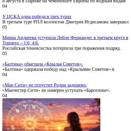
8 августа в Париже на чемпионате Европы по водным видам
0
4
У ЦСКА одна победа в трех турах
В третьем туре РПЛ коллектив Дмитрия Игдисамова завершил
0
5
Мирра Андреева уступила Лейле Фернандес в третьем круге в
Торонто – 1:6, 4:6.
Российская теннисистка потерпела три поражения подряд.
0
5
«Балтика» обыграла «Крылья Советов».
«Балтика» одержала победу над «Крыльями Советов» в
0
4
«Ман Сити» не отпустит Родри задешево.
«Манчестер Сити» не намерен уступать «Барселоне».
0
4