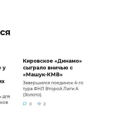
ся
Кировское «Динамо»
 у
сыграло вничью с
«Машук-КМВ»
их
Завершился поединок 4-го
тура ФНЛ Второй Лиги А
(Золото).
ь для
иков
0
2