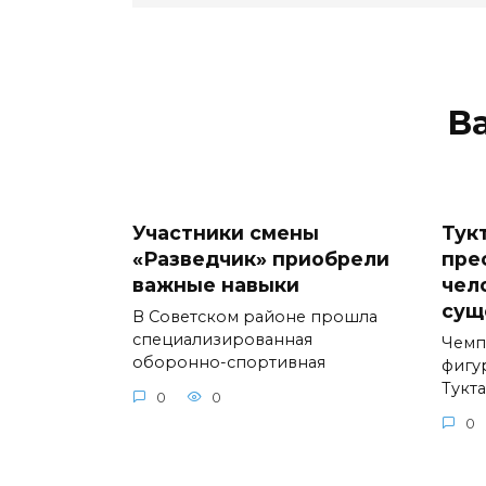
В
Участники смены
Тук
«Разведчик» приобрели
пре
важные навыки
чел
сущ
В Советском районе прошла
специализированная
Чемп
оборонно-спортивная
фигу
Тукт
0
0
0