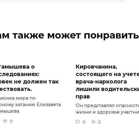
ам также может понравить
тамышева о
Кировчанина,
следованиях:
состоящего на учете
овек не должен так
врача-нарколога
ествовать.
лишили водительск
прав
ионка мира по
рному катанию Елизавета
Он представлял опасност
амышева
жизни и здоровья участн
0
0
2