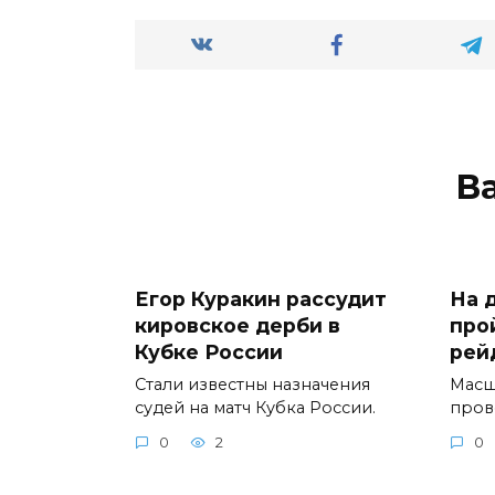
В
Егор Куракин рассудит
На 
кировское дерби в
про
Кубке России
рей
Стали известны назначения
Масш
судей на матч Кубка России.
пров
0
2
0