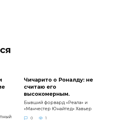
ся
и
Чичарито о Роналду: не
ие
считаю его
высокомерным.
Бывший форвард «Реала» и
«Манчестер Юнайтед» Хавьер
упный
0
1