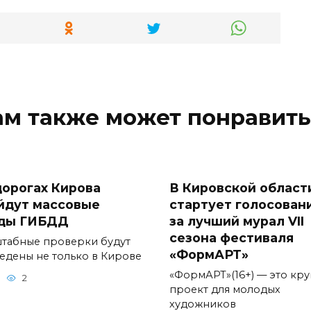
ам также может понравить
дорогах Кирова
В Кировской област
йдут массовые
стартует голосован
ды ГИБДД
за лучший мурал VII
сезона фестиваля
табные проверки будут
«ФормАРТ»
едены не только в Кирове
«ФормАРТ»(16+) — это кр
2
проект для молодых
художников