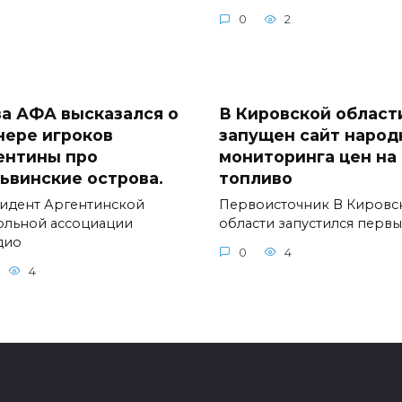
0
2
ва АФА высказался о
В Кировской област
нере игроков
запущен сайт народ
ентины про
мониторинга цен на
ьвинские острова.
топливо
идент Аргентинской
Первоисточник В Кировс
ольной ассоциации
области запустился перв
дио
0
4
4