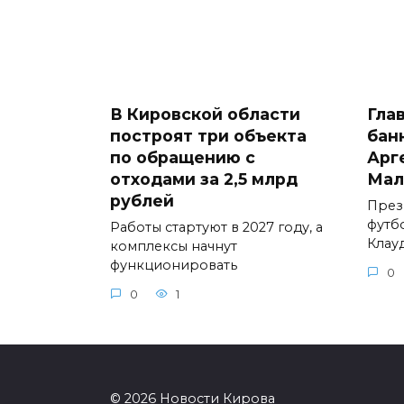
В Кировской области
Гла
построят три объекта
бан
по обращению с
Арг
отходами за 2,5 млрд
Мал
рублей
През
футб
Работы стартуют в 2027 году, а
Клау
комплексы начнут
функционировать
0
0
1
© 2026 Новости Кирова