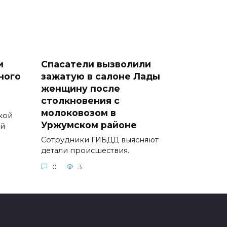
и
Спасатели вызволили
ного
зажатую в салоне Лады
женщину после
столкновения с
молоковозом в
кой
Уржумском районе
ый
Сотрудники ГИБДД выясняют
детали происшествия.
0
3