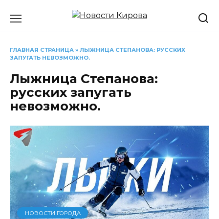
Перейти
к
содержанию
ГЛАВНАЯ СТРАНИЦА
»
ЛЫЖНИЦА СТЕПАНОВА: РУССКИХ
ЗАПУГАТЬ НЕВОЗМОЖНО.
Лыжница Степанова:
русских запугать
невозможно.
НОВОСТИ ГОРОДА