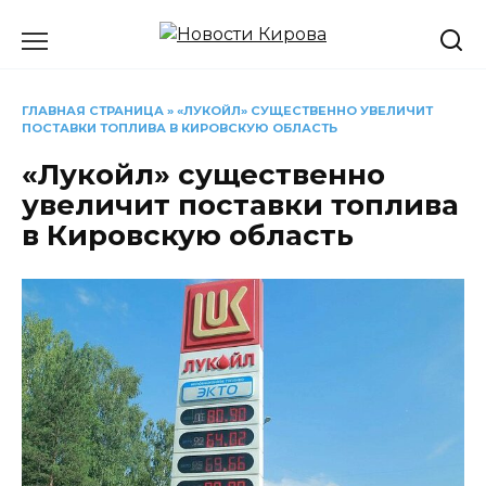
Перейти
к
содержанию
ГЛАВНАЯ СТРАНИЦА
»
«ЛУКОЙЛ» СУЩЕСТВЕННО УВЕЛИЧИТ
ПОСТАВКИ ТОПЛИВА В КИРОВСКУЮ ОБЛАСТЬ
«Лукойл» существенно
увеличит поставки топлива
в Кировскую область