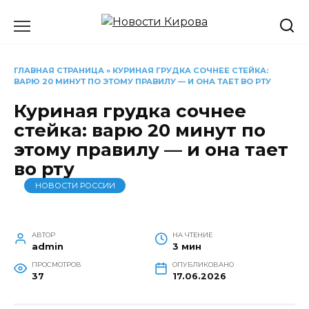
Перейти
к
содержанию
ГЛАВНАЯ СТРАНИЦА
»
КУРИНАЯ ГРУДКА СОЧНЕЕ СТЕЙКА:
ВАРЮ 20 МИНУТ ПО ЭТОМУ ПРАВИЛУ — И ОНА ТАЕТ ВО РТУ
Куриная грудка сочнее
стейка: варю 20 минут по
этому правилу — и она тает
во рту
НОВОСТИ РОССИИ
АВТОР
НА ЧТЕНИЕ
admin
3 мин
ПРОСМОТРОВ
ОПУБЛИКОВАНО
37
17.06.2026