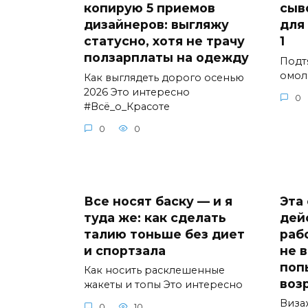
копирую 5 приемов
сыв
дизайнеров: выгляжу
для
статусно, хотя не трачу
1
ползарплаты на одежду
Подт
омол
Как выглядеть дорого осенью
2026 Это интересно
0
#Всё_о_Красоте
0
0
Все носят баску — и я
Эта
туда же: как сделать
дей
талию тоньше без диет
рабо
и спортзала
не 
поп
Как носить расклешенные
воз
жакеты и топы Это интересно
Виза
0
10