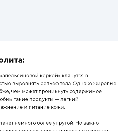
юлита:
«апельсиновой коркой» клянутся в
стью выровнять рельеф тела. Однако жировые
убже, чем может проникнуть содержимое
собны такие продукты — легкий
лажнение и питание кожи.
станет немного более упругой. Но важно
 а «апельсиновая корка» никуда не исчезнет.