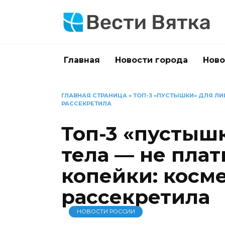
Перейти
к
содержанию
Главная
Новости города
Ново
ГЛАВНАЯ СТРАНИЦА
»
ТОП-3 «ПУСТЫШКИ» ДЛЯ ЛИЦ
РАССЕКРЕТИЛА
Топ-3 «пустыш
тела — не плат
копейки: косм
рассекретила
НОВОСТИ РОССИИ