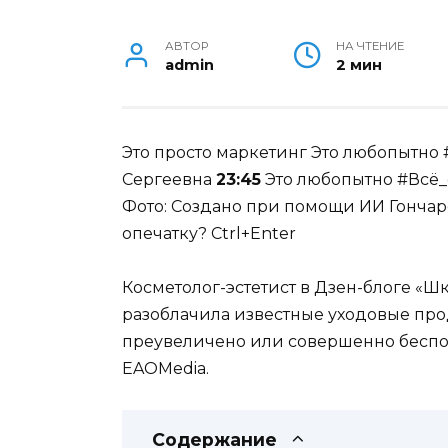
АВТОР
НА ЧТЕНИЕ
admin
2 мин
Это просто маркетинг
Это любопытно 
Сергеевна
23:45
Это любопытно #Всё_
Фото: Создано при помощи ИИ
Гонча
опечатку? Ctrl+Enter
Косметолог-эстетист в Дзен-блоге «Ш
разоблачила известные уходовые про
преувеличено или совершенно беспол
EAOMedia.
Содержание