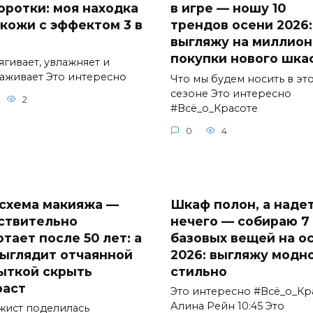
оротки: моя находка
в игре — ношу 10
 кожи с эффектом 3 в
трендов осени 2026:
выгляжу на миллион
покупки нового шка
ягивает, увлажняет и
аживает Это интересно
Что мы будем носить в эт
сезоне Это интересно
2
#Всё_о_Красоте
0
4
 схема макияжа —
Шкаф полон, а наде
ствительно
нечего — собираю 7
тает после 50 лет: а
базовых вещей на о
выглядит отчаянной
2026: выгляжу модно
ыткой скрыть
стильно
раст
Это интересно #Всё_о_Кр
Алина Рейн 10:45 Это
жист поделилась