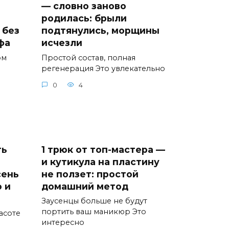
— словно заново
родилась: брыли
 без
подтянулись, морщины
фа
исчезли
ом
Простой состав, полная
регенерация Это увлекательно
0
4
ть
1 трюк от топ-мастера —
и кутикула на пластину
сень
не ползет: простой
 и
домашний метод
Заусенцы больше не будут
портить ваш маникюр Это
асоте
интересно