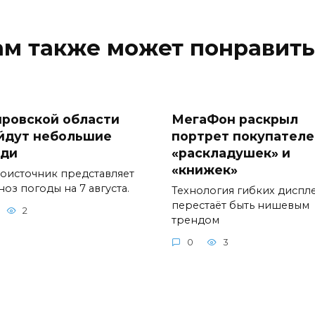
ам также может понравить
ировской области
МегаФон раскрыл
йдут небольшие
портрет покупателе
ди
«раскладушек» и
«книжек»
оисточник представляет
оз погоды на 7 августа.
Технология гибких диспл
перестаёт быть нишевым
2
трендом
0
3