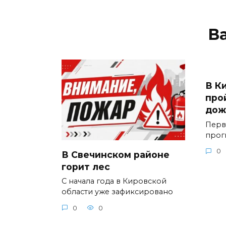
В
В К
про
дож
Перв
прогн
0
В Свечинском районе
горит лес
С начала года в Кировской
области уже зафиксировано
0
0