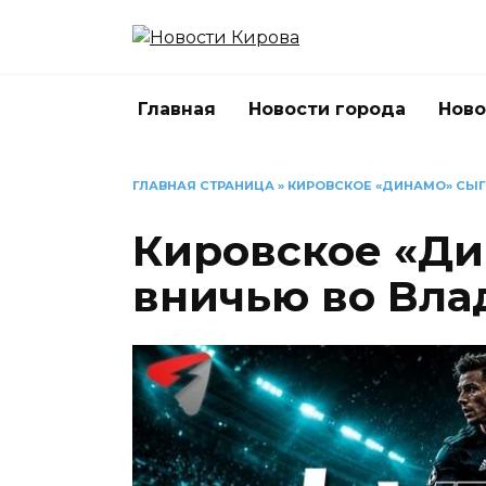
Перейти
к
содержанию
Главная
Новости города
Ново
ГЛАВНАЯ СТРАНИЦА
»
КИРОВСКОЕ «ДИНАМО» СЫГ
Кировское «Ди
вничью во Вла