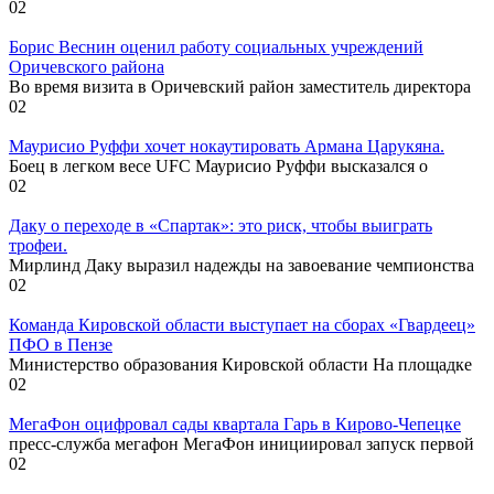
0
2
Борис Веснин оценил работу социальных учреждений
Оричевского района
Во время визита в Оричевский район заместитель директора
0
2
Маурисио Руффи хочет нокаутировать Армана Царукяна.
Боец в легком весе UFC Маурисио Руффи высказался о
0
2
Даку о переходе в «Спартак»: это риск, чтобы выиграть
трофеи.
Мирлинд Даку выразил надежды на завоевание чемпионства
0
2
Команда Кировской области выступает на сборах «Гвардеец»
ПФО в Пензе
Министерство образования Кировской области На площадке
0
2
МегаФон оцифровал сады квартала Гарь в Кирово-Чепецке
пресс-служба мегафон МегаФон инициировал запуск первой
0
2