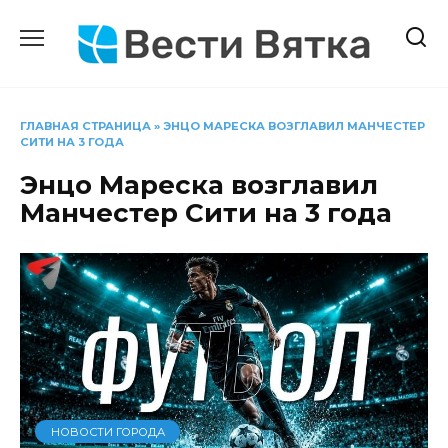
Перейти
к
содержанию
ГЛАВНАЯ СТРАНИЦА
»
ЭНЦО МАРЕСКА ВОЗГЛАВИЛ МАНЧЕСТЕР
СИТИ НА 3 ГОДА
Энцо Мареска возглавил
Манчестер Сити на 3 года
НОВОСТИ ГОРОДА