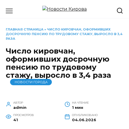
Перейти
к
содержанию
ГЛАВНАЯ СТРАНИЦА
»
ЧИСЛО КИРОВЧАН, ОФОРМИВШИХ
ДОСРОЧНУЮ ПЕНСИЮ ПО ТРУДОВОМУ СТАЖУ, ВЫРОСЛО В 3,4
РАЗА
Число кировчан,
оформивших досрочную
пенсию по трудовому
стажу, выросло в 3,4 раза
НОВОСТИ ГОРОДА
АВТОР
НА ЧТЕНИЕ
admin
1 мин
ПРОСМОТРОВ
ОПУБЛИКОВАНО
41
04.06.2026