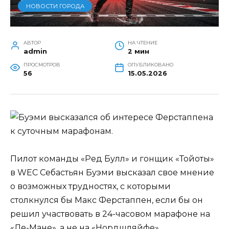
НОВОСТИ ГОРОДА
АВТОР
НА ЧТЕНИЕ
admin
2 мин
ПРОСМОТРОВ
ОПУБЛИКОВАНО
56
15.05.2026
Пилот команды «Ред Булл» и гонщик «Тойоты»
в WEC Себастьян Буэми высказал свое мнение
о возможных трудностях, с которыми
столкнулся бы Макс Ферстаппен, если бы он
решил участвовать в 24-часовом марафоне на
«Ле-Мане», а не на «Нордшляйфе».