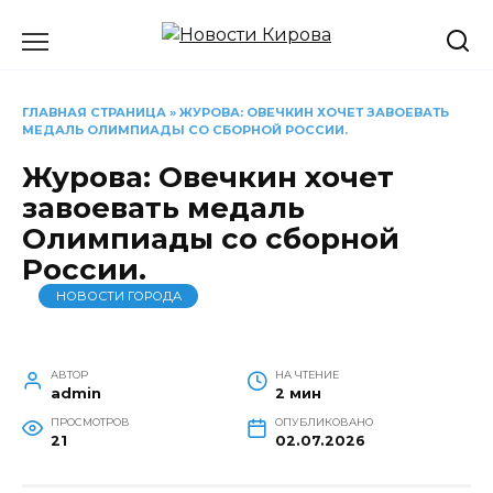
Перейти
к
содержанию
ГЛАВНАЯ СТРАНИЦА
»
ЖУРОВА: ОВЕЧКИН ХОЧЕТ ЗАВОЕВАТЬ
МЕДАЛЬ ОЛИМПИАДЫ СО СБОРНОЙ РОССИИ.
Журова: Овечкин хочет
завоевать медаль
Олимпиады со сборной
России.
НОВОСТИ ГОРОДА
АВТОР
НА ЧТЕНИЕ
admin
2 мин
ПРОСМОТРОВ
ОПУБЛИКОВАНО
21
02.07.2026