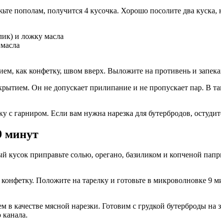
жьте пополам, получится 4 кусочка. Хорошо посолите два куска
лик) и ложку масла
 масла
м, как конфетку, швом вверх. Выложите на противень и запекай
рытием. Он не допускает прилипание и не пропускает пар. В так
ку с гарниром. Если вам нужна нарезка для бутербродов, остудите
9 минут
вый кусок приправьте солью, орегано, базиликом и копченой пап
 конфетку. Положите на тарелку и готовьте в микроволновке 9 
м в качестве мясной нарезки. Готовим с грудкой бутерброды на 
 канала.