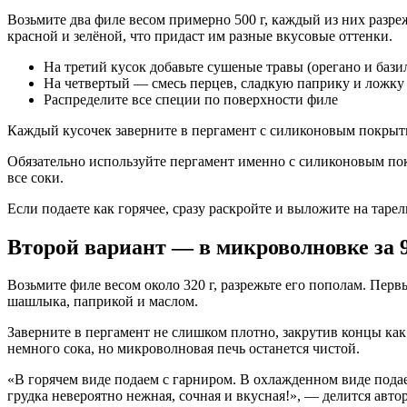
Возьмите два филе весом примерно 500 г, каждый из них разре
красной и зелёной, что придаст им разные вкусовые оттенки.
На третий кусок добавьте сушеные травы (орегано и бази
На четвертый — смесь перцев, сладкую паприку и ложку
Распределите все специи по поверхности филе
Каждый кусочек заверните в пергамент с силиконовым покрытие
Обязательно используйте пергамент именно с силиконовым пок
все соки.
Если подаете как горячее, сразу раскройте и выложите на тарел
Второй вариант — в микроволновке за 
Возьмите филе весом около 320 г, разрежьте его пополам. Пер
шашлыка, паприкой и маслом.
Заверните в пергамент не слишком плотно, закрутив концы как
немного сока, но микроволновая печь останется чистой.
«В горячем виде подаем с гарниром. В охлажденном виде подае
грудка невероятно нежная, сочная и вкусная!», — делится автор