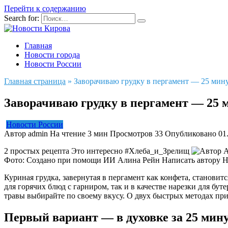
Перейти к содержанию
Search for:
Главная
Новости города
Новости России
Главная страница
»
Заворачиваю грудку в пергамент — 25 мину
Заворачиваю грудку в пергамент — 25 м
Новости России
Автор
admin
На чтение
3 мин
Просмотров
33
Опубликовано
01
2 простых рецепта
Это интересно #Хлеба_и_Зрелищ
А
Фото: Создано при помощи ИИ
Алина Рейн
Написать автору Н
Куриная грудка, завернутая в пергамент как конфета, становит
для горячих блюд с гарниром, так и в качестве нарезки для бу
травы выбирайте по своему вкусу. О двух быстрых методах приг
Первый вариант — в духовке за 25 мин