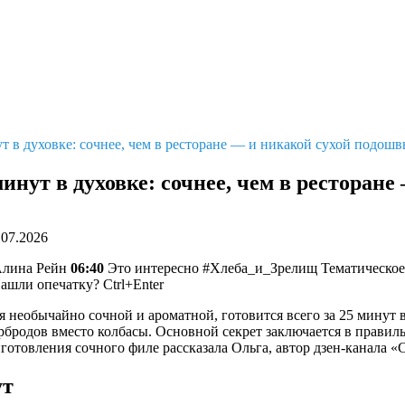
т в духовке: сочнее, чем в ресторане — и никакой сухой подош
инут в духовке: сочнее, чем в ресторан
.07.2026
лина Рейн
06:40
Это интересно #Хлеба_и_Зрелищ Тематическое
ашли опечатку? Ctrl+Enter
ся необычайно сочной и ароматной, готовится всего за 25 минут 
тербродов вместо колбасы. Основной секрет заключается в прави
отовления сочного филе рассказала Ольга, автор дзен-канала «С
ут