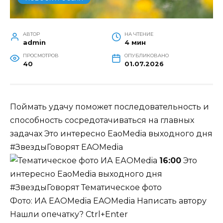
АВТОР
НА ЧТЕНИЕ
admin
4 мин
ПРОСМОТРОВ
ОПУБЛИКОВАНО
40
01.07.2026
Поймать удачу поможет последовательность и
способность сосредотачиваться на главных
задачах
Это интересно
EaoMedia выходного дня
#ЗвездыГоворят
EAOMedia
16:00
Это
интересно
EaoMedia выходного дня
#ЗвездыГоворят Тематическое фото
Фото: ИА ЕАОMedia
EAOMedia
Написать автору
Нашли опечатку? Ctrl+Enter