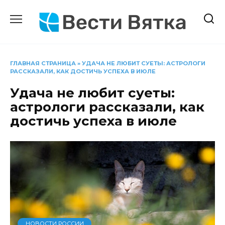
Перейти
к
содержанию
ГЛАВНАЯ СТРАНИЦА
»
УДАЧА НЕ ЛЮБИТ СУЕТЫ: АСТРОЛОГИ
РАССКАЗАЛИ, КАК ДОСТИЧЬ УСПЕХА В ИЮЛЕ
Удача не любит суеты:
астрологи рассказали, как
достичь успеха в июле
НОВОСТИ РОССИИ