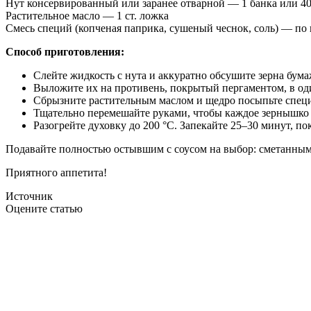
Нут консервированный или заранее отварной — 1 банка или 40
Растительное масло — 1 ст. ложка
Смесь специй (копченая паприка, сушеный чеснок, соль) — по 
Способ приготовления:
Слейте жидкость с нута и аккуратно обсушите зерна бум
Выложите их на противень, покрытый пергаментом, в од
Сбрызните растительным маслом и щедро посыпьте спец
Тщательно перемешайте руками, чтобы каждое зернышко
Разогрейте духовку до 200 °C. Запекайте 25–30 минут, по
Подавайте полностью остывшим с соусом на выбор: сметанным
Приятного аппетита!
Источник
Оцените статью