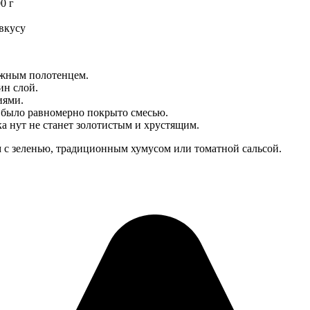
0 г
вкусу
ажным полотенцем.
ин слой.
иями.
 было равномерно покрыто смесью.
ка нут не станет золотистым и хрустящим.
 с зеленью, традиционным хумусом или томатной сальсой.