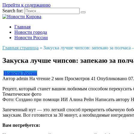
Перейти к содержанию
Search for:
Главная
Новости города
Новости России
Главная страница
»
Закуска лучше чипсов: запекаю за полчаса 
Закуска лучше чипсов: запекаю за полч
Новости России
Автор
admin
На чтение
2 мин
Просмотров
41
Опубликовано
07
Рецепт, который станет вашим любимым способом перекусить б
Тематическое фото
Фото: Создано при помощи ИИ
Алина Рейн
Написать автору Н
Запеченный нут — это легкий способ превратить обычную бобо
закускам. Все готовится за 30 минут, а необходимые ингреди
Вам потребуется: