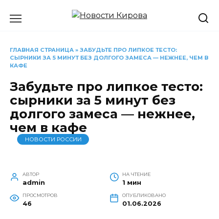
Перейти
к
содержанию
ГЛАВНАЯ СТРАНИЦА
»
ЗАБУДЬТЕ ПРО ЛИПКОЕ ТЕСТО:
СЫРНИКИ ЗА 5 МИНУТ БЕЗ ДОЛГОГО ЗАМЕСА — НЕЖНЕЕ, ЧЕМ В
КАФЕ
Забудьте про липкое тесто:
сырники за 5 минут без
долгого замеса — нежнее,
чем в кафе
НОВОСТИ РОССИИ
АВТОР
НА ЧТЕНИЕ
admin
1 мин
ПРОСМОТРОВ
ОПУБЛИКОВАНО
46
01.06.2026