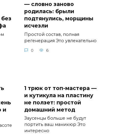
— словно заново
родилась: брыли
 без
подтянулись, морщины
фа
исчезли
ом
Простой состав, полная
регенерация Это увлекательно
0
6
ть
1 трюк от топ-мастера —
и кутикула на пластину
сень
не ползет: простой
 и
домашний метод
Заусенцы больше не будут
портить ваш маникюр Это
асоте
интересно