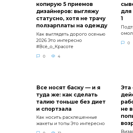
копирую 5 приемов
сыв
дизайнеров: выгляжу
для
статусно, хотя не трачу
1
ползарплаты на одежду
Подт
омол
Как выглядеть дорого осенью
2026 Это интересно
0
#Всё_о_Красоте
0
4
Все носят баску — и я
Эта
туда же: как сделать
дей
талию тоньше без диет
рабо
и спортзала
не 
поп
Как носить расклешенные
воз
жакеты и топы Это интересно
Виза