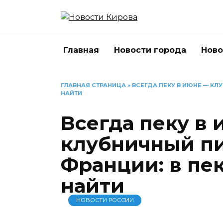
Перейти
к
содержанию
Главная
Новости города
Ново
ГЛАВНАЯ СТРАНИЦА
»
ВСЕГДА ПЕКУ В ИЮНЕ — КЛ
НАЙТИ
Всегда пеку в
клубничный пи
Франции: в пек
найти
НОВОСТИ РОССИИ