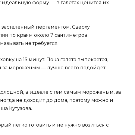
 идеальную форму — в галетах ценится их
, застеленный пергаментом. Сверху
ляя по краям около 7 сантиметров
азывать не требуется.
вку на 15 минут. Пока галета выпекается,
н за мороженым — лучше всего подойдет
и холодной, в идеале с тем самым мороженым, за
ногда не доходит до дома, поэтому можно и
аша Кутузова.
рый легко готовить и не нужно возиться с