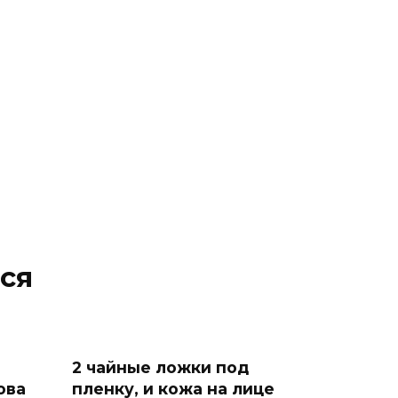
ся
2 чайные ложки под
ова
пленку, и кожа на лице