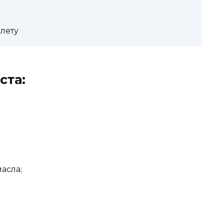
алету
ста:
асла;