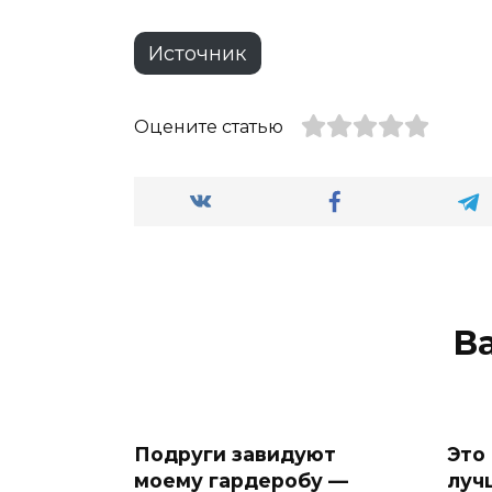
Источник
Оцените статью
В
Подруги завидуют
Это
моему гардеробу —
луч