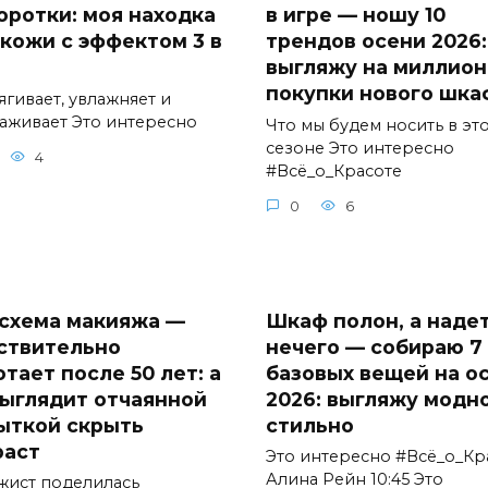
оротки: моя находка
в игре — ношу 10
 кожи с эффектом 3 в
трендов осени 2026:
выгляжу на миллион
покупки нового шка
ягивает, увлажняет и
аживает Это интересно
Что мы будем носить в эт
сезоне Это интересно
4
#Всё_о_Красоте
0
6
 схема макияжа —
Шкаф полон, а наде
ствительно
нечего — собираю 7
тает после 50 лет: а
базовых вещей на о
выглядит отчаянной
2026: выгляжу модно
ыткой скрыть
стильно
раст
Это интересно #Всё_о_Кр
Алина Рейн 10:45 Это
жист поделилась