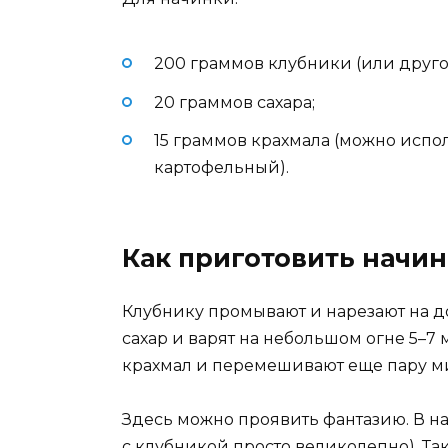
200 граммов клубники (или друго
20 граммов сахара;
15 граммов крахмала (можно испо
картофельный).
Как приготовить начин
Клубнику промывают и нарезают на д
сахар и варят на небольшом огне 5–7 
крахмал и перемешивают еще пару ми
Здесь можно проявить фантазию. В на
с клубникой просто великолепно). Т