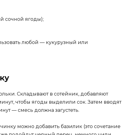
й сочной ягоды);
льзовать любой — кукурузный или
ку
ольки. Складывают в сотейник, добавляют
минут, чтобы ягоды выделили сок. Затем вводят
нут — смесь должна загустеть.
чинку можно добавить базилик (это сочетание
акже подойдут черный перец, немного чили