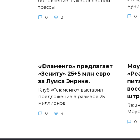
обновление лыжероллерной
муни
трассы
0
0
2
«Фламенго» предлагает
Моу
«Зениту» 25+5 млн евро
«Ре
за Луиса Энрике.
пит
вос
Клуб «Фламенго» выставил
штр
предложение в размере 25
миллионов
Глав
Моур
0
4
0