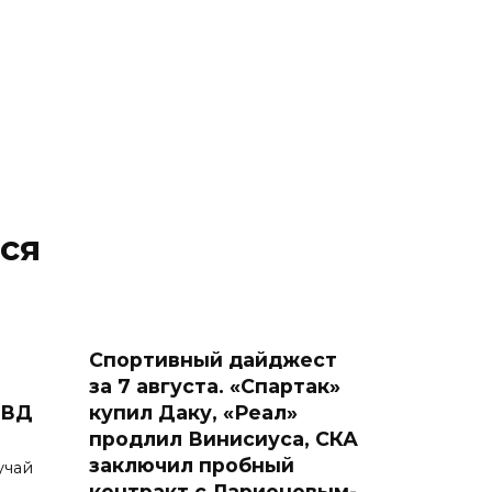
ся
Спортивный дайджест
за 7 августа. «Спартак»
МВД
купил Даку, «Реал»
продлил Винисиуса, СКА
заключил пробный
учай
контракт с Ларионовым-