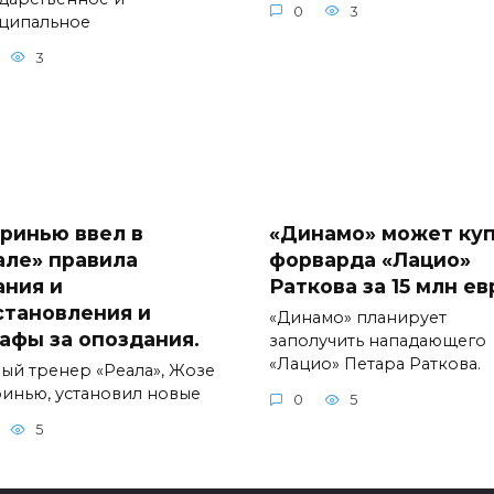
0
3
ципальное
3
ринью ввел в
«Динамо» может ку
але» правила
форварда «Лацио»
ания и
Раткова за 15 млн ев
становления и
«Динамо» планирует
афы за опоздания.
заполучить нападающего
«Лацио» Петара Раткова.
ный тренер «Реала», Жозе
инью, установил новые
0
5
5