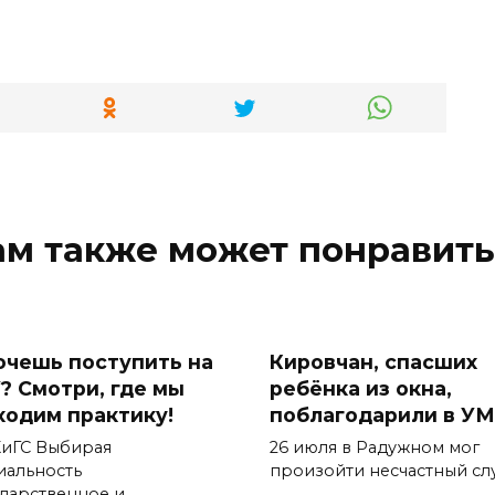
ам также может понравить
Хочешь поступить на
Кировчан, спасших
? Смотри, где мы
ребёнка из окна,
ходим практику!
поблагодарили в У
иГС Выбирая
26 июля в Радужном мог
иальность
произойти несчастный сл
ударственное и