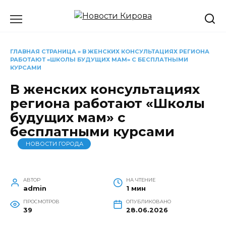
Перейти
к
содержанию
ГЛАВНАЯ СТРАНИЦА
»
В ЖЕНСКИХ КОНСУЛЬТАЦИЯХ РЕГИОНА
РАБОТАЮТ «ШКОЛЫ БУДУЩИХ МАМ» С БЕСПЛАТНЫМИ
КУРСАМИ
В женских консультациях
региона работают «Школы
будущих мам» с
бесплатными курсами
НОВОСТИ ГОРОДА
АВТОР
НА ЧТЕНИЕ
admin
1 мин
ПРОСМОТРОВ
ОПУБЛИКОВАНО
39
28.06.2026