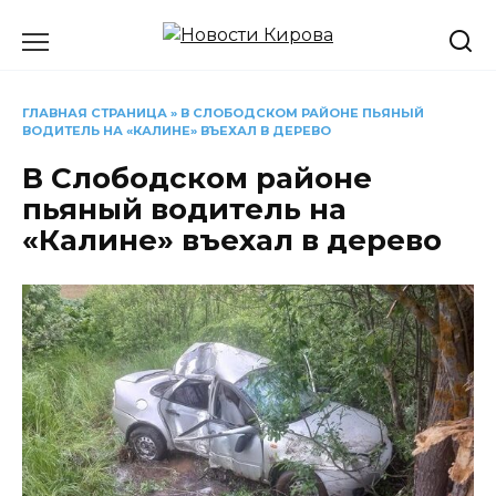
Перейти
к
содержанию
ГЛАВНАЯ СТРАНИЦА
»
В СЛОБОДСКОМ РАЙОНЕ ПЬЯНЫЙ
ВОДИТЕЛЬ НА «КАЛИНЕ» ВЪЕХАЛ В ДЕРЕВО
В Слободском районе
пьяный водитель на
«Калине» въехал в дерево