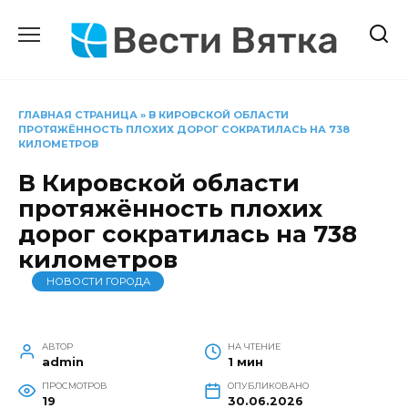
Перейти
к
содержанию
ГЛАВНАЯ СТРАНИЦА
»
В КИРОВСКОЙ ОБЛАСТИ
ПРОТЯЖЁННОСТЬ ПЛОХИХ ДОРОГ СОКРАТИЛАСЬ НА 738
КИЛОМЕТРОВ
В Кировской области
протяжённость плохих
дорог сократилась на 738
километров
НОВОСТИ ГОРОДА
АВТОР
НА ЧТЕНИЕ
admin
1 мин
ПРОСМОТРОВ
ОПУБЛИКОВАНО
19
30.06.2026