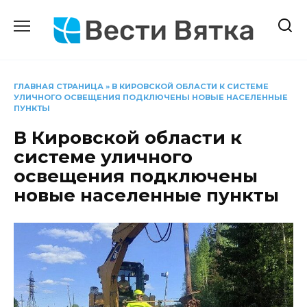
Перейти
к
содержанию
ГЛАВНАЯ СТРАНИЦА
»
В КИРОВСКОЙ ОБЛАСТИ К СИСТЕМЕ
УЛИЧНОГО ОСВЕЩЕНИЯ ПОДКЛЮЧЕНЫ НОВЫЕ НАСЕЛЕННЫЕ
ПУНКТЫ
В Кировской области к
системе уличного
освещения подключены
новые населенные пункты