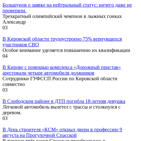
Большунов о заявке на нейтральный статус: ничего даже не
проверяли.
Трехкратный олимпийский чемпион в лыжных гонках
Александр
0
3
В Кировской области трудоустроено 75% вернувшихся
участников СВО
Особое внимание уделяется повышению их квалификации
0
4
В Кирове с помощью комплекса «Дорожный пристав»
арестовали четыре автомобиля должников
Сотрудники ГУФССП России по Кировской области
совместно
0
3
В Слободском районе в ДТП погибла 18-летняя девушка
Легковой автомобиль вылетел с трассы и столкнулся с
деревом.
0
3
В День строителя «КСМ» открыл двери в профессию 9
августа на Прогулочной Спасской
В течение трёх часов Спасская преобразилась в