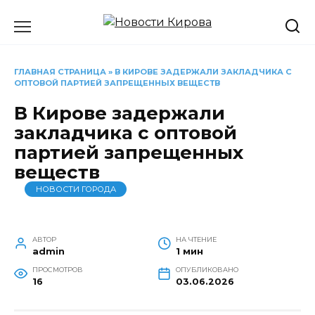
Перейти
к
содержанию
ГЛАВНАЯ СТРАНИЦА
»
В КИРОВЕ ЗАДЕРЖАЛИ ЗАКЛАДЧИКА С
ОПТОВОЙ ПАРТИЕЙ ЗАПРЕЩЕННЫХ ВЕЩЕСТВ
В Кирове задержали
закладчика с оптовой
партией запрещенных
веществ
НОВОСТИ ГОРОДА
АВТОР
НА ЧТЕНИЕ
admin
1 мин
ПРОСМОТРОВ
ОПУБЛИКОВАНО
16
03.06.2026