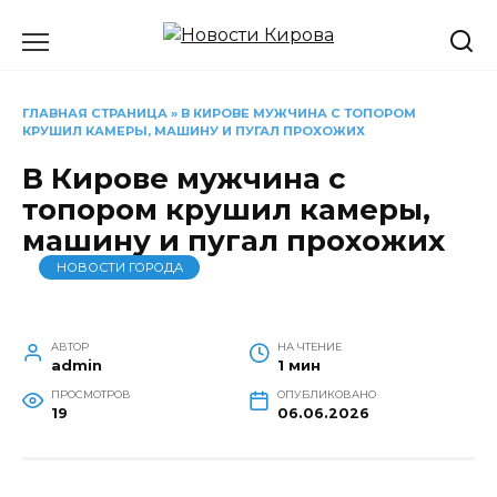
Перейти
к
содержанию
ГЛАВНАЯ СТРАНИЦА
»
В КИРОВЕ МУЖЧИНА С ТОПОРОМ
КРУШИЛ КАМЕРЫ, МАШИНУ И ПУГАЛ ПРОХОЖИХ
В Кирове мужчина с
топором крушил камеры,
машину и пугал прохожих
НОВОСТИ ГОРОДА
АВТОР
НА ЧТЕНИЕ
admin
1 мин
ПРОСМОТРОВ
ОПУБЛИКОВАНО
19
06.06.2026