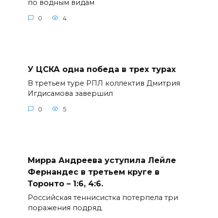
по водным видам
0
4
У ЦСКА одна победа в трех турах
В третьем туре РПЛ коллектив Дмитрия
Игдисамова завершил
0
5
Мирра Андреева уступила Лейле
Фернандес в третьем круге в
Торонто – 1:6, 4:6.
Российская теннисистка потерпела три
поражения подряд.