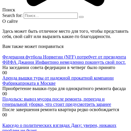
Поиск
Search for:
О сайте
Здесь может быть отличное место для того, чтобы представить
себя, свой сайт или выразить какие-то благодарности.
Вам также может понравиться
Федерация футбола Норвегии (NFF) потребует от президента
ФИФА Джанни Инфантино немедленно покинуть свой пост.
На заседании совета федерации в четверг было принято
0
0
Аренда вышки туры от надежной прокатной компании
Фабрикапроката в Москве
Приобретение вышки-тура для однократного ремонта фасада
0
0
Подольск: вывоз мусора после ремонта, переезда и
генеральной уборки, что стоит предусмотреть заранее
После завершения ремонта квартира редко освобождается
0
0
Карседо о политических взглядах Даку: уверен, никаких
проблем не будет.