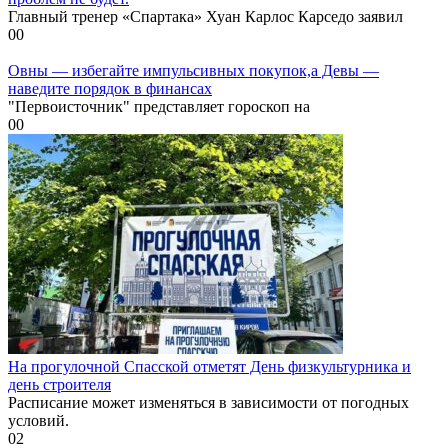
Главный тренер «Спартака» Хуан Карлос Карседо заявил
0
0
Овны — избегайте импульсивных покупок,а Девы —
наведите порядок в финансах
"Первоисточник" представляет гороскоп на
0
0
На прогулочной Спасской отметят День физкультурника и
день строителя
Расписание может изменяться в зависимости от погодных
условий.
0
2