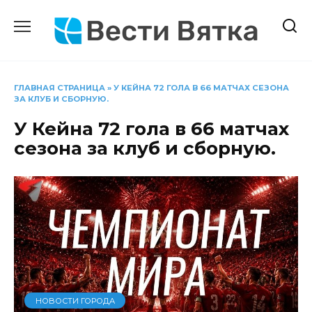
Перейти
к
содержанию
ГЛАВНАЯ СТРАНИЦА
»
У КЕЙНА 72 ГОЛА В 66 МАТЧАХ СЕЗОНА
ЗА КЛУБ И СБОРНУЮ.
У Кейна 72 гола в 66 матчах
сезона за клуб и сборную.
НОВОСТИ ГОРОДА