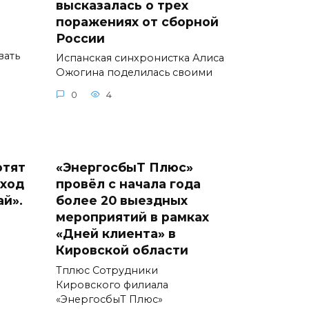
высказалась о трех
поражениях от сборной
России
вать
Испанская синхронистка Алиса
Ожогина поделилась своими
0
4
отят
«ЭнергосбыТ Плюс»
еход
провёл с начала года
ай».
более 20 выездных
мероприятий в рамках
«Дней клиента» в
Кировской области
Тплюс Сотрудники
Кировского филиала
«ЭнергосбыТ Плюс»