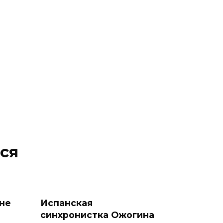
ся
не
Испанская
синхронистка Ожогина