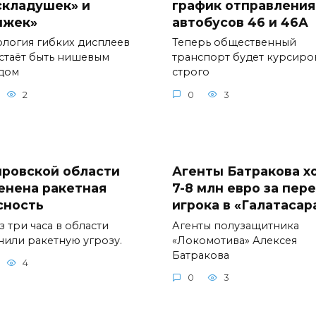
складушек» и
график отправления
ижек»
автобусов 46 и 46А
ология гибких дисплеев
Теперь общественный
стаёт быть нишевым
транспорт будет курсиро
дом
строго
2
0
3
ировской области
Агенты Батракова х
енена ракетная
7-8 млн евро за пер
сность
игрока в «Галатасар
 три часа в области
Агенты полузащитника
нили ракетную угрозу.
«Локомотива» Алексея
Батракова
4
0
3