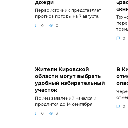
дожди
«ра
«кн
Первоисточник представляет
прогноз погоды на 7 августа.
Техн
пере
0
0
трен
0
Жители Кировской
В К
области могут выбрать
отм
удобный избирательный
опа
участок
Через
отме
Прием заявлений начался и
продлится до 14 сентября
0
0
3