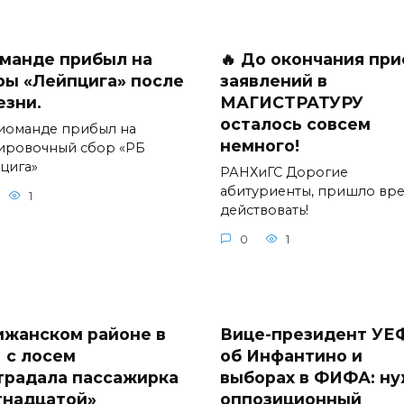
манде прибыл на
🔥 До окончания пр
ры «Лейпцига» после
заявлений в
езни.
МАГИСТРАТУРУ
осталось совсем
иоманде прибыл на
немного!
ировочный сбор «РБ
цига»
РАНХиГС Дорогие
абитуриенты, пришло вр
1
действовать!
0
1
ижанском районе в
Вице-президент УЕ
 с лосем
об Инфантино и
традала пассажирка
выборах в ФИФА: н
тнадцатой»
оппозиционный