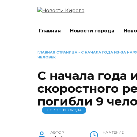
Перейти
к
содержанию
Главная
Новости города
Ново
ГЛАВНАЯ СТРАНИЦА
»
С НАЧАЛА ГОДА ИЗ-ЗА НА
ЧЕЛОВЕК
С начала года 
скоростного р
погибли 9 чел
НОВОСТИ ГОРОДА
АВТОР
НА ЧТЕНИЕ