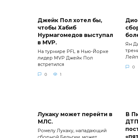
Джейк Пол хотел бы,
Дио
чтобы Хабиб
сбо
Нурмагомедов выступал
бол
в MVP.
Ян Д
трен
На турнире PFL в Нью-Йорке
Лейп
лидер MVP Джейк Пол
встретился
0
0
1
Лукаку может перейти в
В П
МЛС.
ДТП
пос
Ромелу Лукаку, нападающий
«пя
сборной Бельгии, может