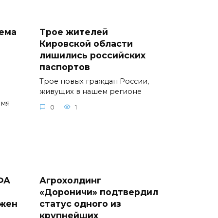
иема
Трое жителей
Кировской области
лишились российских
паспортов
Трое новых граждан России,
живущих в нашем регионе
емя
0
1
ФА
Агрохолдинг
«Дороничи» подтвердил
ужен
статус одного из
крупнейших