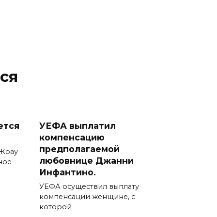
ся
ется
УЕФА выплатил
компенсацию
предполагаемой
 Жоау
любовнице Джанни
ное
Инфантино.
УЕФА осуществил выплату
компенсации женщине, с
которой