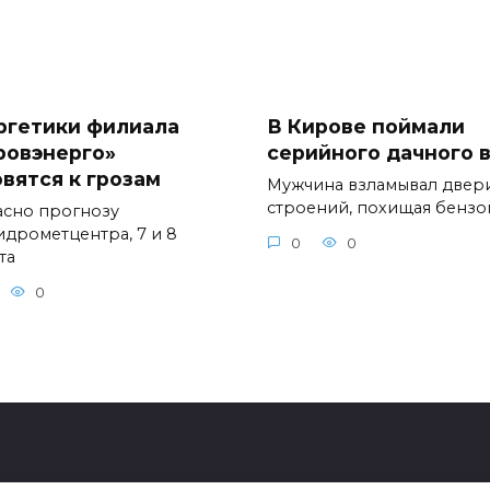
ргетики филиала
В Кирове поймали
ровэнерго»
серийного дачного 
овятся к грозам
Мужчина взламывал двер
строений, похищая бенз
асно прогнозу
идрометцентра, 7 и 8
0
0
та
0