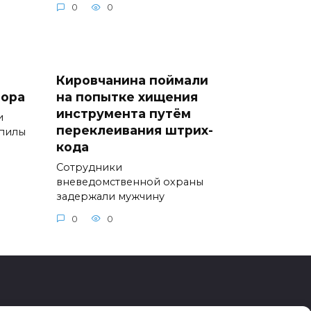
0
0
Кировчанина поймали
вора
на попытке хищения
инструмента путём
и
переклеивания штрих-
опилы
кода
Сотрудники
вневедомственной охраны
задержали мужчину
0
0