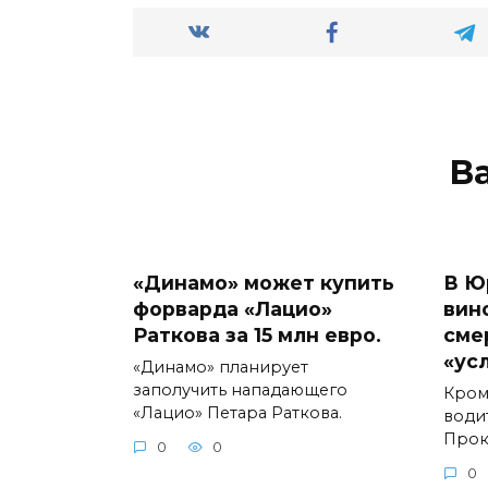
В
«Динамо» может купить
В Ю
форварда «Лацио»
вин
Раткова за 15 млн евро.
сме
«ус
«Динамо» планирует
заполучить нападающего
Кром
«Лацио» Петара Раткова.
води
Прок
0
0
0