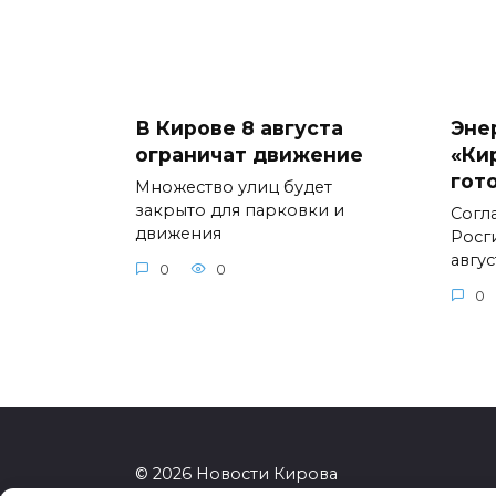
В Кирове 8 августа
Эне
ограничат движение
«Ки
гот
Множество улиц будет
закрыто для парковки и
Согл
движения
Росг
авгус
0
0
0
© 2026 Новости Кирова