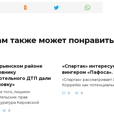
ам также может понравить
рьянском районе
«Спартак» интересу
овнику
вингером «Пафоса».
ртельного ДТП дали
«Спартак» рассматривает
ловку»
Коррейю как потенциаль
е того, лишили
0
0
тельских прав.
уратура Кировской
0