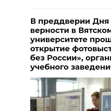
В преддверии Дня 
верности в Вятско
университете про
открытие фотовыс
без России», орга
учебного заведени