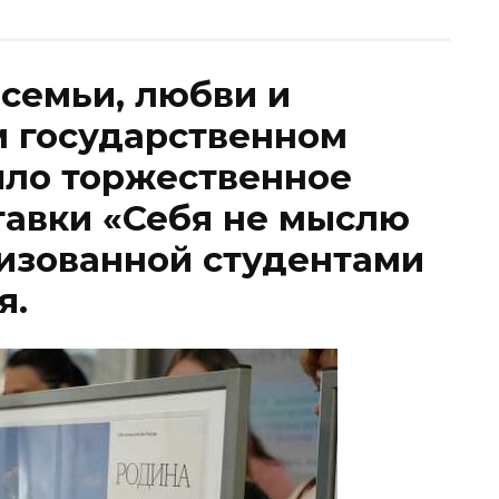
семьи, любви и
м государственном
шло торжественное
тавки «Себя не мыслю
низованной студентами
я.