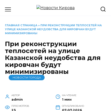
Перейти
к
содержанию
ГЛАВНАЯ СТРАНИЦА
»
ПРИ РЕКОНСТРУКЦИИ ТЕПЛОСЕТЕЙ НА
УЛИЦЕ КАЗАНСКОЙ НЕУДОБСТВА ДЛЯ КИРОВЧАН БУДУТ
МИНИМИЗИРОВАНЫ
При реконструкции
теплосетей на улице
Казанской неудобства для
кировчан будут
минимизированы
НОВОСТИ ГОРОДА
АВТОР
НА ЧТЕНИЕ
admin
1 мин
ПРОСМОТРОВ
ОПУБЛИКОВАНО
23
07.07.2026