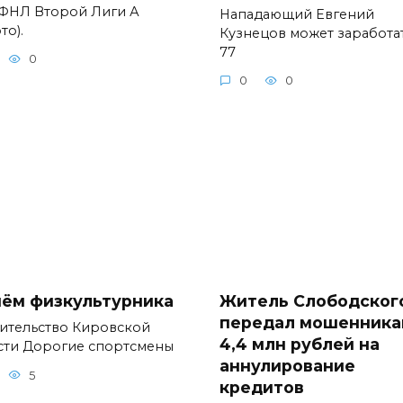
 ФНЛ Второй Лиги А
Нападающий Евгений
то).
Кузнецов может заработа
77
0
0
0
нём физкультурника
Житель Слободског
передал мошенника
ительство Кировской
4,4 млн рублей на
сти Дорогие спортсмены
аннулирование
5
кредитов