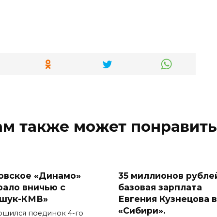
ам также может понравить
овское «Динамо»
35 миллионов рублей
рало вничью с
базовая зарплата
шук-КМВ»
Евгения Кузнецова в
«Сибири».
ршился поединок 4-го