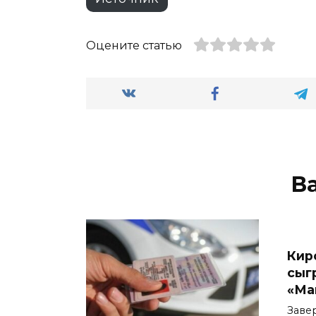
Оцените статью
В
Кир
сыг
«Ма
Заве