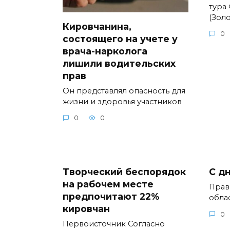
тура
(Золо
Кировчанина,
0
состоящего на учете у
врача-нарколога
лишили водительских
прав
Он представлял опасность для
жизни и здоровья участников
0
0
Творческий беспорядок
С д
на рабочем месте
Прав
предпочитают 22%
обла
кировчан
0
Первоисточник Согласно