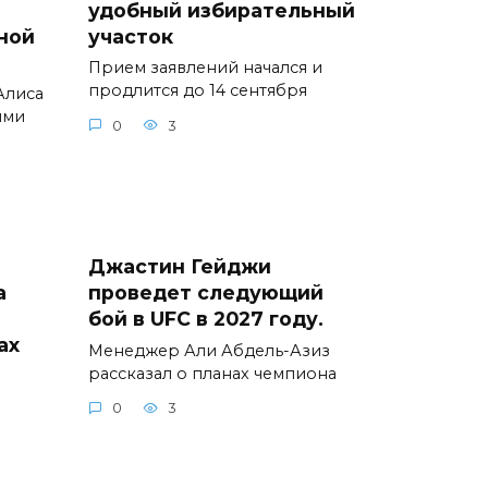
удобный избирательный
ной
участок
Прием заявлений начался и
продлится до 14 сентября
Алиса
ими
0
3
Джастин Гейджи
а
проведет следующий
бой в UFC в 2027 году.
ах
Менеджер Али Абдель-Азиз
рассказал о планах чемпиона
0
3