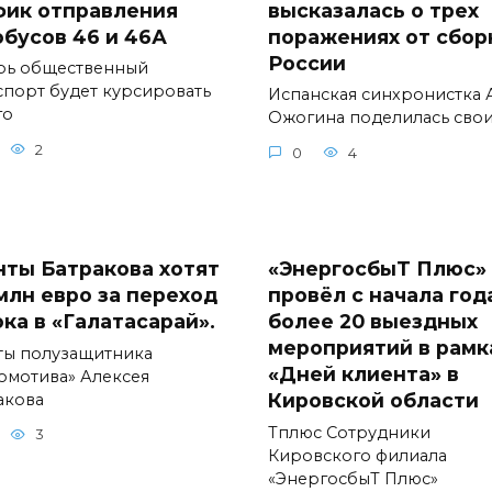
фик отправления
высказалась о трех
обусов 46 и 46А
поражениях от сбор
России
рь общественный
спорт будет курсировать
Испанская синхронистка 
го
Ожогина поделилась сво
2
0
4
нты Батракова хотят
«ЭнергосбыТ Плюс»
 млн евро за переход
провёл с начала год
ока в «Галатасарай».
более 20 выездных
мероприятий в рамк
ты полузащитника
«Дней клиента» в
омотива» Алексея
Кировской области
акова
Тплюс Сотрудники
3
Кировского филиала
«ЭнергосбыТ Плюс»