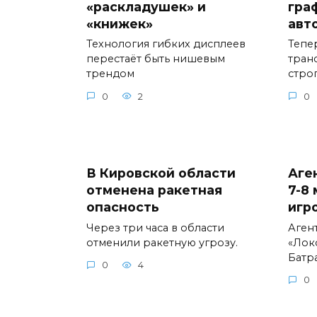
«раскладушек» и
гра
«книжек»
авт
Технология гибких дисплеев
Тепе
перестаёт быть нишевым
тран
трендом
стро
0
2
0
В Кировской области
Аге
отменена ракетная
7-8
опасность
игр
Через три часа в области
Аген
отменили ракетную угрозу.
«Лок
Батр
0
4
0