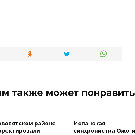
ам также может понравить
ововятском районе
Испанская
рректировали
синхронистка Ожог