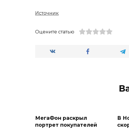
Источник
Оцените статью
В
МегаФон раскрыл
В Н
портрет покупателей
ско