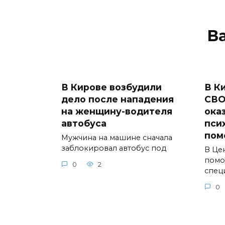
В
В Кирове возбудили
В К
дело после нападения
СВО
на женщину-водителя
ока
автобуса
пси
пом
Мужчина на машине сначала
заблокировал автобус под
В Це
помо
0
2
спец
0