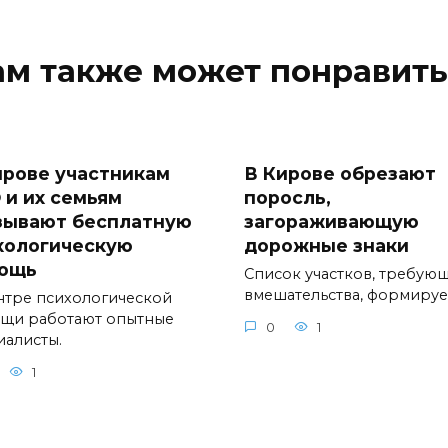
ам также может понравить
ирове участникам
В Кирове обрезают
 и их семьям
поросль,
зывают бесплатную
загораживающую
хологическую
дорожные знаки
ощь
Список участков, требую
вмешательства, формируе
нтре психологической
щи работают опытные
0
1
иалисты.
1