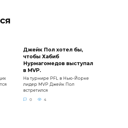
ся
Джейк Пол хотел бы,
чтобы Хабиб
Нурмагомедов выступал
в MVP.
щих
На турнире PFL в Нью-Йорке
тся
лидер MVP Джейк Пол
встретился
0
4