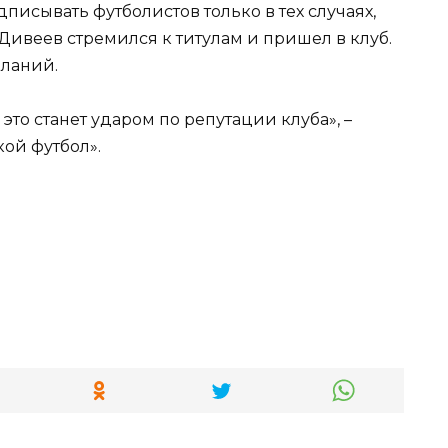
дписывать футболистов только в тех случаях,
 Дивеев стремился к титулам и пришел в клуб.
еланий.
это станет ударом по репутации клуба», –
ой футбол».