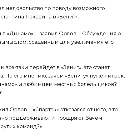
ал недовольство по поводу возможного
тантина Тюкавина в «Зенит».
 в «Динамо», – заявил Орлов. – Обсуждения о
я вымыслом, созданным для увеличения его
 все-таки перейдет в «Зенит», это станет
. По его мнению, зачем «Зениту» нужен игрок,
инамо» и любимцем местных болельщиков?
л.
 Орлов. – «Спартак» отказался от него, в то
ивно поддерживают и поощряют. Зачем
других команд?»