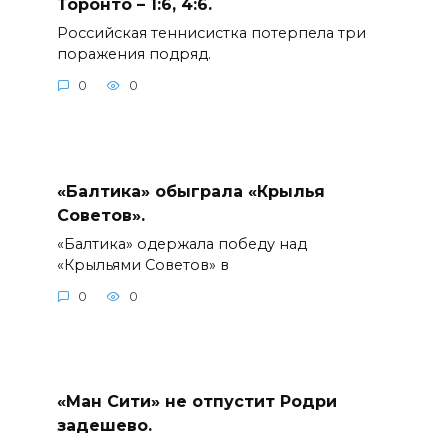
Торонто – 1:6, 4:6.
Российская теннисистка потерпела три
поражения подряд.
0
0
«Балтика» обыграла «Крылья
Советов».
«Балтика» одержала победу над
«Крыльями Советов» в
0
0
«Ман Сити» не отпустит Родри
задешево.