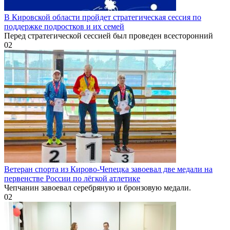
В Кировской области пройдет стратегическая сессия по
поддержке подростков и их семей
Перед стратегической сессией был проведен всесторонний
0
2
Ветеран спорта из Кирово-Чепецка завоевал две медали на
первенстве России по лёгкой атлетике
Чепчанин завоевал серебряную и бронзовую медали.
0
2