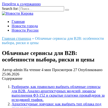
Перейти к содержанию
Search for:
Главная
Новости города
Новости России
Главная страница
»
Облачные сервисы для B2B: особенности
выбора, риски и цены
Облачные сервисы для B2B:
особенности выбора, риски и цены
Автор
admin
На чтение
4 мин
Просмотров
27
Опубликовано
25.06.2026
Содержание
Разбираем, как правильно выбрать облачные сервисы
для B2B. Анализ архитектурных моделей, нюансы
выполнения ФЗ-152 и скрытые платежи провайдеров за
исходящий трафик.
Архитектурные ловушки: как выбрать тип облака под